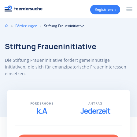
Registrieren
Sie
»
Förderungen
»
Stiftung Fraueninitiative
sind
hier
Stiftung Fraueninitiative
Die Stiftung Fraueninitiative fördert gemeinnützige
Initiativen, die sich für emanzipatorische Fraueninteressen
einsetzen.
FÖRDERHÖHE
ANTRAG
k.A
Jederzeit