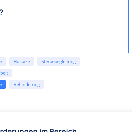
?
e
Hospize
Sterbebegleitung
beit
e
Behinderung
örderungen im Bereich