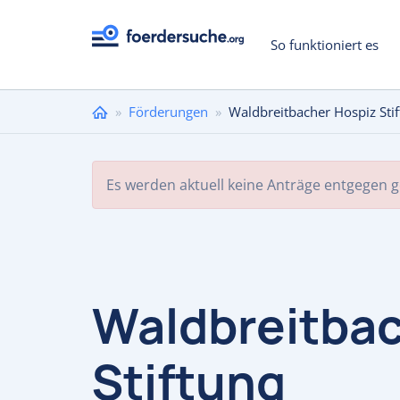
So funktioniert es
Sie
»
Förderungen
»
Waldbreitbacher Hospiz Sti
sind
hier
Es werden aktuell keine Anträge entgegen
Waldbreitbac
Stiftung