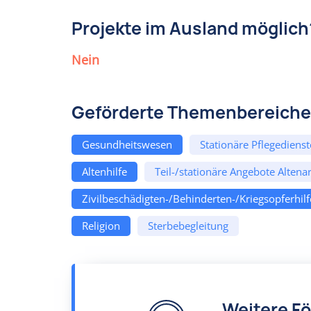
Projekte im Ausland möglich
Nein
Geförderte Themenbereiche
Gesundheitswesen
Stationäre Pflegedienst
Altenhilfe
Teil-/stationäre Angebote Altenar
Zivilbeschädigten-/Behinderten-/Kriegsopferhilf
Religion
Sterbebegleitung
Weitere F