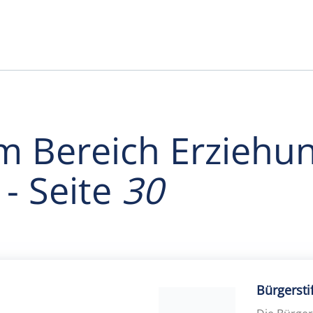
im Bereich Erziehun
 - Seite
30
ildung
Erwachsenenbildung
Bürgerst