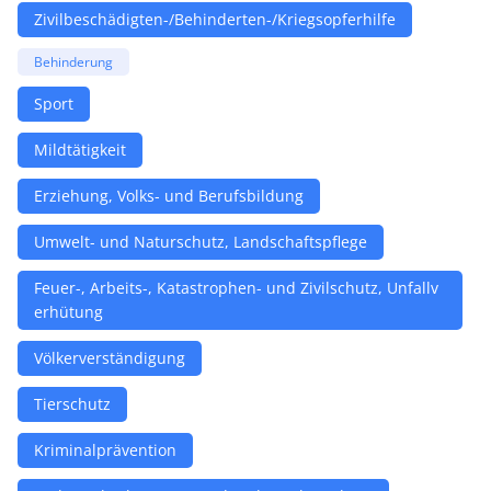
Zivilbeschädigten-/Behinderten-/Kriegsopferhilfe
Behinderung
Sport
Mildtätigkeit
Erziehung, Volks- und Berufsbildung
Umwelt- und Naturschutz, Landschaftspflege
Feuer-, Arbeits-, Katastrophen- und Zivilschutz, Unfallv
erhütung
Völkerverständigung
Tierschutz
Kriminalprävention