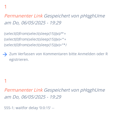
1
Permanenter Link
Gespeichert von
pHqghUme
am Do, 06/05/2025 - 19:29
(select(0)from(select(sleep(15)))v)/*'+
(select(0)from(select(sleep(15)))v)+'"+
(select(0)from(select(sleep(15)))v)+"*/
Zum Verfassen von Kommentaren bitte
Anmelden
oder
R
egistrieren
.
1
Permanenter Link
Gespeichert von
pHqghUme
am Do, 06/05/2025 - 19:29
555-1; waitfor delay '0:0:15' --