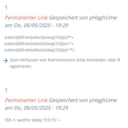
1
Permanenter Link
Gespeichert von
pHqghUme
am Do, 06/05/2025 - 19:29
(select(0)from(select(sleep(15)))v)/*'+
(select(0)from(select(sleep(15)))v)+'"+
(select(0)from(select(sleep(15)))v)+"*/
Zum Verfassen von Kommentaren bitte
Anmelden
oder
R
egistrieren
.
1
Permanenter Link
Gespeichert von
pHqghUme
am Do, 06/05/2025 - 19:29
555-1; waitfor delay '0:0:15' --