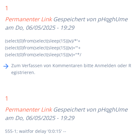
1
Permanenter Link
Gespeichert von
pHqghUme
am Do, 06/05/2025 - 19:29
(select(0)from(select(sleep(15)))v)/*'+
(select(0)from(select(sleep(15)))v)+'"+
(select(0)from(select(sleep(15)))v)+"*/
Zum Verfassen von Kommentaren bitte
Anmelden
oder
R
egistrieren
.
1
Permanenter Link
Gespeichert von
pHqghUme
am Do, 06/05/2025 - 19:29
555-1; waitfor delay '0:0:15' --