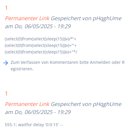
1
Permanenter Link
Gespeichert von
pHqghUme
am Do, 06/05/2025 - 19:29
(select(0)from(select(sleep(15)))v)/*'+
(select(0)from(select(sleep(15)))v)+'"+
(select(0)from(select(sleep(15)))v)+"*/
Zum Verfassen von Kommentaren bitte
Anmelden
oder
R
egistrieren
.
1
Permanenter Link
Gespeichert von
pHqghUme
am Do, 06/05/2025 - 19:29
555-1; waitfor delay '0:0:15' --