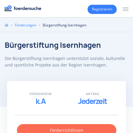
Registrieren
Sie
»
Förderungen
»
Bürgerstiftung Isernhagen
sind
hier
Bürgerstiftung Isernhagen
Die Bürgerstiftung Isernhagen unterstützt soziale, kulturelle
und sportliche Projekte aus der Region Isernhagen.
FÖRDERHÖHE
ANTRAG
k.A
Jederzeit
Förderrichtlinien