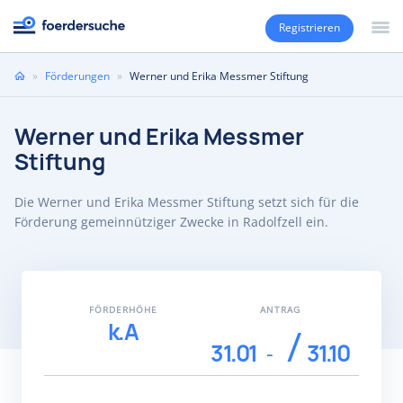
Registrieren
Sie
»
Förderungen
»
Werner und Erika Messmer Stiftung
sind
hier
Werner und Erika Messmer
Stiftung
Die Werner und Erika Messmer Stiftung setzt sich für die
Förderung gemeinnütziger Zwecke in Radolfzell ein.
FÖRDERHÖHE
ANTRAG
k.A
31.01
31.10