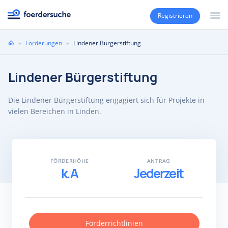
Registrieren
Sie
»
Förderungen
»
Lindener Bürgerstiftung
sind
hier
Lindener Bürgerstiftung
Die Lindener Bürgerstiftung engagiert sich für Projekte in
vielen Bereichen in Linden.
FÖRDERHÖHE
ANTRAG
k.A
Jederzeit
Förderrichtlinien