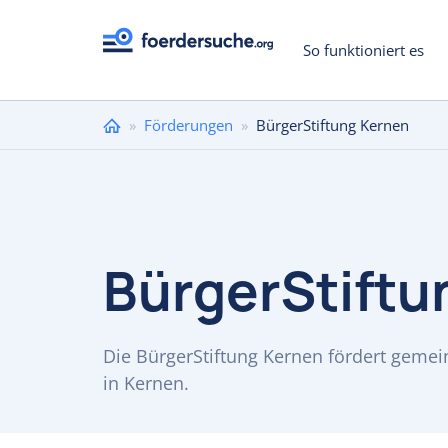
So funktioniert es
Sie
»
Förderungen
»
BürgerStiftung Kernen
sind
hier
BürgerStiftu
Die BürgerStiftung Kernen fördert geme
in Kernen.