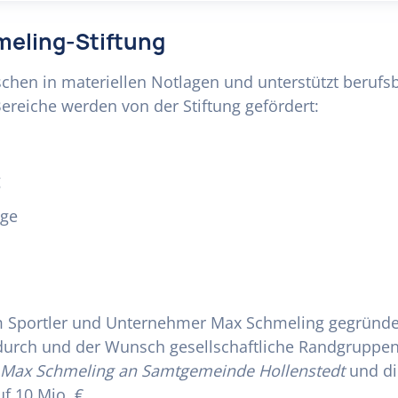
meling-Stiftung
schen in materiellen Notlagen und unterstützt beru
reiche werden von der Stiftung gefördert:
g
ege
om Sportler und Unternehmer Max Schmeling gegründe
durch und der Wunsch gesellschaftliche Randgruppen
g Max Schmeling an Samtgemeinde Hollenstedt
und d
uf 10 Mio. €.