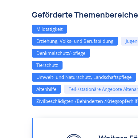
Geförderte Themenbereiche
Mildtätigkeit
Erziehung, Volks- und Berufsbildung
Jugen
Denkmalschutz/-pflege
Tierschutz
Umwelt- und Naturschutz, Landschaftspflege
Altenhilfe
Teil-/stationäre Angebote Altenar
Zivilbeschädigten-/Behinderten-/Kriegsopferhilf