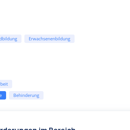
dbildung
Erwachsenenbildung
beit
e
Behinderung