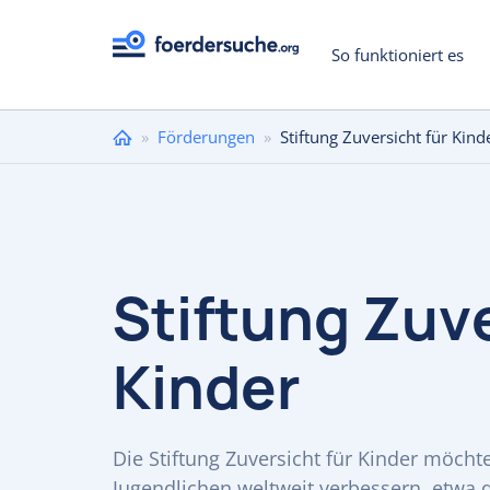
So funktioniert es
Sie
»
Förderungen
»
Stiftung Zuversicht für Kind
sind
hier
Stiftung Zuve
Kinder
Die Stiftung Zuversicht für Kinder möcht
Jugendlichen weltweit verbessern, etwa 