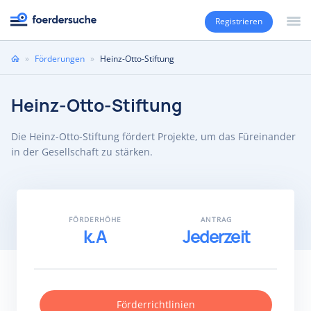
Registrieren
Sie
»
Förderungen
»
Heinz-Otto-Stiftung
sind
hier
Heinz-Otto-Stiftung
Die Heinz-Otto-Stiftung fördert Projekte, um das Füreinander
in der Gesellschaft zu stärken.
FÖRDERHÖHE
ANTRAG
k.A
Jederzeit
Förderrichtlinien