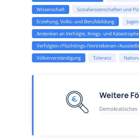
Wissenschaft
Sozialwissenschaften und Pol
Erziehung, Volks- und Berufsbildung
Jugen
Andenken an Verfolgte, Kriegs- und Katastroph
Verfolgten-/Flüchtlings-/Vertriebenen-/Aussiedle
Völkerverständigung
Toleranz
Nation
Weitere F
Demokratisches