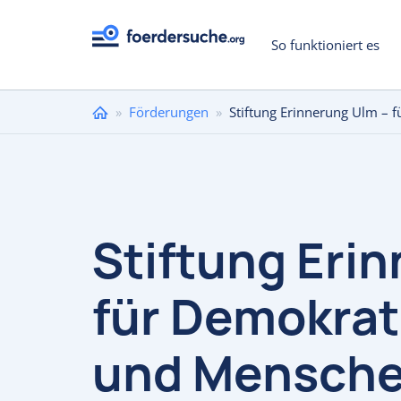
So funktioniert es
Sie
»
Förderungen
»
Stiftung Erinnerung Ulm –
sind
hier
Stiftung Eri
für Demokrat
und Mensch