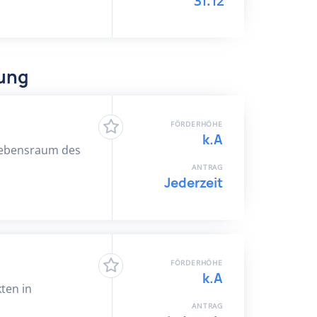
31.12
dung
FÖRDERHÖHE
k.A
n Lebensraum des
ANTRAG
Jederzeit
FÖRDERHÖHE
k.A
ten in
ANTRAG