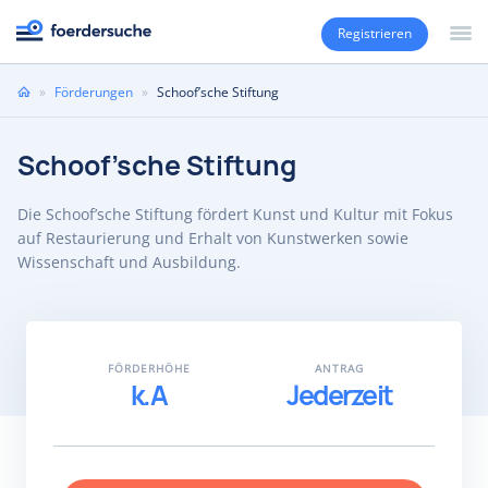
Registrieren
Sie
»
Förderungen
»
Schoof’sche Stiftung
sind
hier
Schoof’sche Stiftung
Die Schoof’sche Stiftung fördert Kunst und Kultur mit Fokus
auf Restaurierung und Erhalt von Kunstwerken sowie
Wissenschaft und Ausbildung.
FÖRDERHÖHE
ANTRAG
k.A
Jederzeit