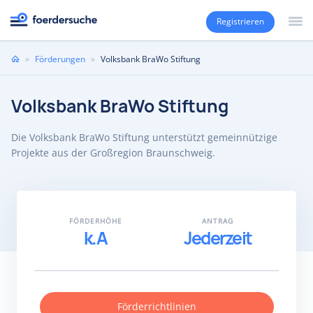
Registrieren
Sie
»
Förderungen
»
Volksbank BraWo Stiftung
sind
hier
Volksbank BraWo Stiftung
Die Volksbank BraWo Stiftung unterstützt gemeinnützige
Projekte aus der Großregion Braunschweig.
FÖRDERHÖHE
ANTRAG
k.A
Jederzeit
Förderrichtlinien