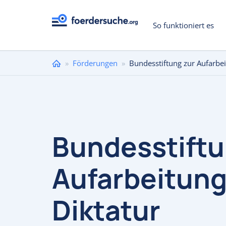
So funktioniert es
Sie
»
Förderungen
»
Bundesstiftung zur Aufarbe
sind
hier
Bundesstiftu
Aufarbeitung
Diktatur