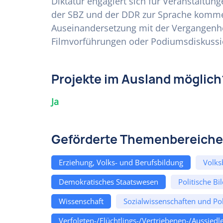
Diktatur engagiert sich für Veranstaltu
der SBZ und der DDR zur Sprache komm
Auseinandersetzung mit der Vergangenheit
Filmvorführungen oder Podiumsdiskussi
Projekte im Ausland möglich
Ja
Geförderte Themenbereiche
Erziehung, Volks- und Berufsbildung
Volks
Demokratisches Staatswesen
Politische Bi
Wissenschaft
Sozialwissenschaften und Pol
Verfolgten-/Flüchtlings-/Vertriebenen-/Aussiedle