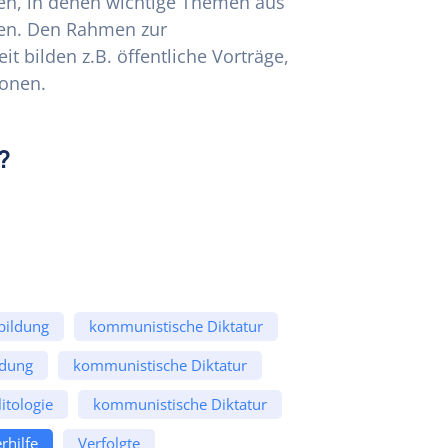
ngen, in denen wichtige Themen aus
en. Den Rahmen zur
 bilden z.B. öffentliche Vorträge,
onen.
?
bildung
kommunistische Diktatur
ldung
kommunistische Diktatur
itologie
kommunistische Diktatur
rhilfe
Verfolgte