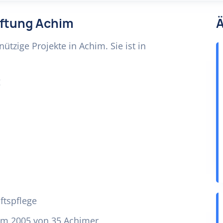
tiftung Achim
Ä
tzige Projekte in Achim. Sie ist in
g
ftspflege
im 2005 von 35 Achimer