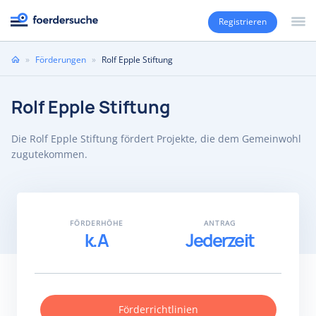
Registrieren
Sie
»
Förderungen
»
Rolf Epple Stiftung
sind
hier
Rolf Epple Stiftung
Die Rolf Epple Stiftung fördert Projekte, die dem Gemeinwohl
zugutekommen.
FÖRDERHÖHE
ANTRAG
k.A
Jederzeit
Förderrichtlinien