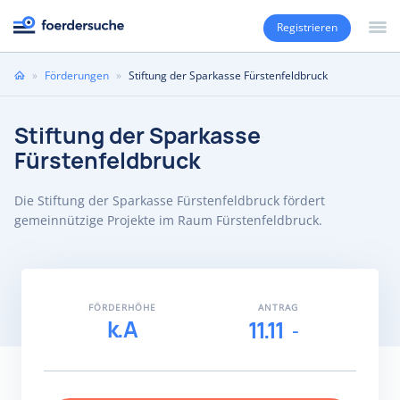
Registrieren
Sie
»
Förderungen
»
Stiftung der Sparkasse Fürstenfeldbruck
sind
hier
Stiftung der Sparkasse
Fürstenfeldbruck
Die Stiftung der Sparkasse Fürstenfeldbruck fördert
gemeinnützige Projekte im Raum Fürstenfeldbruck.
FÖRDERHÖHE
ANTRAG
k.A
11.11