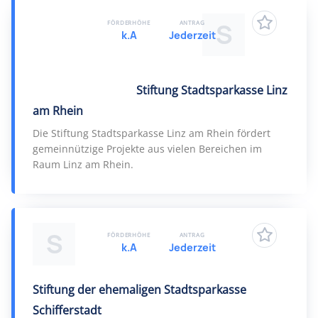
d chronischer Erkrankung und ihren Angehörigen
Deutscher Blinden- und Sehbehindertenverband
S
FÖRDERHÖHE
ANTRAG
Verband deutscher Wohltätigkeitsstiftungen
k.A
Jederzeit
Arbeiter-Samariter-Bund Deutschland
Bund der Kriegsblinden Deutschlands
Deutscher Paritätischer Wohlfahrtsverband
katholische Wohlfahrt (Deutscher Caritasverband)
Deutsches Rotes Kreuz
Sozialverband VdK Deutschland
Stiftung Stadtsparkasse Linz
am Rhein
Die Stiftung Stadtsparkasse Linz am Rhein fördert
gemeinnützige Projekte aus vielen Bereichen im
Raum Linz am Rhein.
S
FÖRDERHÖHE
ANTRAG
k.A
Jederzeit
Stiftung der ehemaligen Stadtsparkasse
Schifferstadt