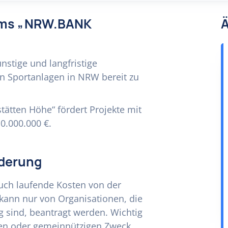
amms „NRW.BANK
Ä
nstige und langfristige
von Sportanlagen in NRW bereit zu
tten Höhe“ fördert Projekte mit
0.000.000 €.
rderung
uch laufende Kosten von der
ann nur von Organisationen, die
 sind, beantragt werden. Wichtig
chen oder gemeinnützigen Zweck