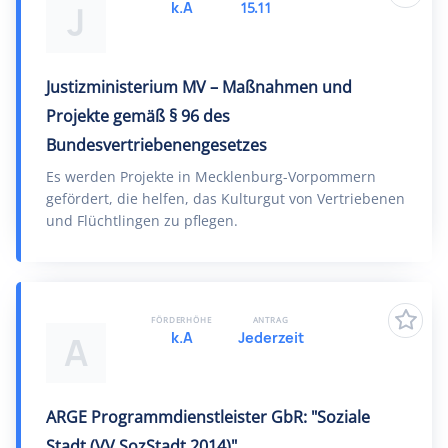
k.A
15.11
J
Justizministerium MV – Maßnahmen und
Projekte gemäß § 96 des
Bundesvertriebenengesetzes
Es werden Projekte in Mecklenburg-Vorpommern
gefördert, die helfen, das Kulturgut von Vertriebenen
und Flüchtlingen zu pflegen.
FÖRDERHÖHE
ANTRAG
k.A
Jederzeit
A
ARGE Programmdienstleister GbR: "Soziale
Stadt (VV SozStadt 2014)"