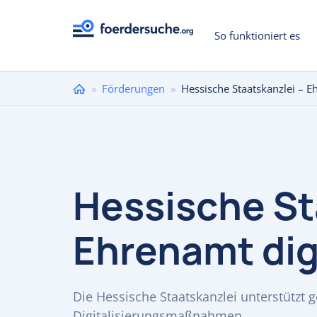
So funktioniert es
Sie
»
Förderungen
»
Hessische Staatskanzlei – Eh
sind
hier
Hessische St
Ehrenamt digi
Die Hessische Staatskanzlei unterstützt
Digitalisierungsmaßnahmen.