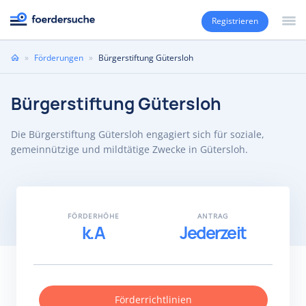
Registrieren
Sie
»
Förderungen
»
Bürgerstiftung Gütersloh
sind
hier
Bürgerstiftung Gütersloh
Die Bürgerstiftung Gütersloh engagiert sich für soziale,
gemeinnützige und mildtätige Zwecke in Gütersloh.
FÖRDERHÖHE
ANTRAG
k.A
Jederzeit
Förderrichtlinien