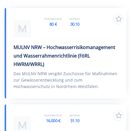
FÖRDERHÖHE
ANTRAG
80 €
30.10
M
MULNV NRW – Hochwasserrisikomanagement
und Wasserrahmenrichtlinie (FöRL
HWRM/WRRL)
Das MULNV NRW vergibt Zuschüsse für Maßnahmen
zur Gewässerentwicklung und zum
Hochwasserschutz in Nordrhein-Westfalen.
FÖRDERHÖHE
ANTRAG
16.000 €
31.10
M