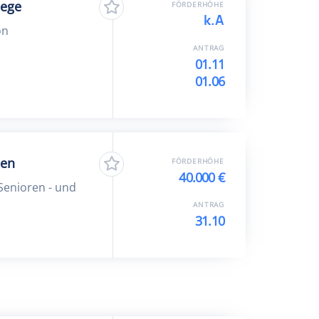
lege
FÖRDERHÖHE
k.A
on
ANTRAG
01.11
01.06
hen
FÖRDERHÖHE
40.000 €
Senioren - und
ANTRAG
31.10