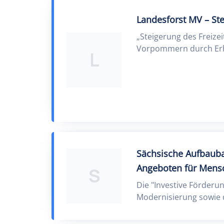
Landesforst MV – Ste
„Steigerung des Freize
Vorpommern durch Erho
L
Sächsische Aufbauba
Angeboten für Mensc
S
Die "Investive Förderu
Modernisierung sowie 