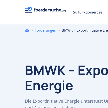
So funktioniert es
Sie
»
Förderungen
»
BMWK – Exportinitiative En
sind
hier
BMWK – Expor
Energie
Die Exportinitiative Energie unterstützt
und Auslandsgeschäften.