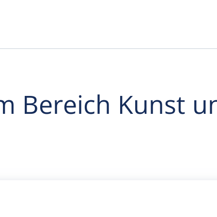
m Bereich Kunst un
g von Kulturwerten
Gegenstände von künstlerischer/ kulture
tur