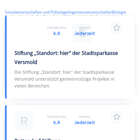
Sozialwissenschaften und Politologie
Ingenieurwissenschaften
Biologie
Rechtswissenschaften
Sprach- und Kulturwissenschaften
Geowissenschaften
Musik, Kunst und Gestaltung
Umweltwissenschaften
Wirtschaftswissenschaften
Mathematik
S
FÖRDERHÖHE
ANTRAG
k.A
Jederzeit
Stiftung „Standort: hier“ der Stadtsparkasse
Versmold
Die Stiftung „Standort: hier“ der Stadtsparkasse
Versmold unterstützt gemeinnützige Projekte in
vielen Bereichen.
R
FÖRDERHÖHE
ANTRAG
k.A
Jederzeit